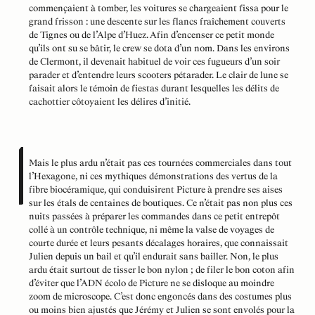
commençaient à tomber, les voitures se chargeaient fissa pour le
grand frisson : une descente sur les flancs fraîchement couverts
de Tignes ou de l’Alpe d’Huez. Afin d’encenser ce petit monde
qu’ils ont su se bâtir, le crew se dota d’un nom. Dans les environs
de Clermont, il devenait habituel de voir ces fugueurs d’un soir
parader et d’entendre leurs scooters pétarader. Le clair de lune se
faisait alors le témoin de fiestas durant lesquelles les délits de
cachottier côtoyaient les délires d’initié.
Mais le plus ardu n’était pas ces tournées commerciales dans tout
l’Hexagone, ni ces mythiques démonstrations des vertus de la
fibre biocéramique, qui conduisirent Picture à prendre ses aises
sur les étals de centaines de boutiques. Ce n’était pas non plus ces
nuits passées à préparer les commandes dans ce petit entrepôt
collé à un contrôle technique, ni même la valse de voyages de
courte durée et leurs pesants décalages horaires, que connaissait
Julien depuis un bail et qu’il endurait sans bailler. Non, le plus
ardu était surtout de tisser le bon nylon ; de filer le bon coton afin
d’éviter que l’ADN écolo de Picture ne se disloque au moindre
zoom de microscope. C’est donc engoncés dans des costumes plus
ou moins bien ajustés que Jérémy et Julien se sont envolés pour la