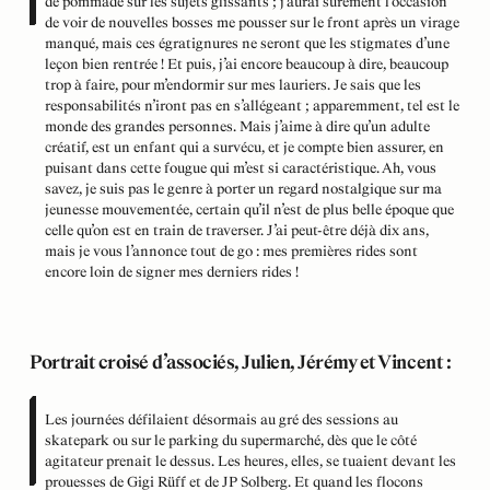
de pommade sur les sujets glissants ; j’aurai sûrement l’occasion
de voir de nouvelles bosses me pousser sur le front après un virage
manqué, mais ces égratignures ne seront que les stigmates d’une
leçon bien rentrée ! Et puis, j’ai encore beaucoup à dire, beaucoup
trop à faire, pour m’endormir sur mes lauriers. Je sais que les
responsabilités n’iront pas en s’allégeant ; apparemment, tel est le
monde des grandes personnes. Mais j’aime à dire qu’un adulte
créatif, est un enfant qui a survécu, et je compte bien assurer, en
puisant dans cette fougue qui m’est si caractéristique. Ah, vous
savez, je suis pas le genre à porter un regard nostalgique sur ma
jeunesse mouvementée, certain qu’il n’est de plus belle époque que
celle qu’on est en train de traverser. J’ai peut-être déjà dix ans,
mais je vous l’annonce tout de go : mes premières rides sont
encore loin de signer mes derniers
rides
!
Portrait croisé d’associés, Julien, Jérémy et Vincent :
Les journées défilaient désormais au gré des sessions au
skatepark ou sur le parking du supermarché, dès que le côté
agitateur prenait le dessus. Les heures, elles, se tuaient devant les
prouesses de Gigi Rüff et de JP Solberg. Et quand les flocons