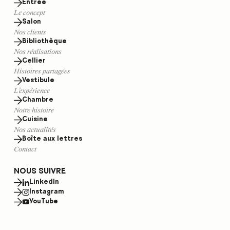
Entrée
Le concept
Salon
Nos clients
Bibliothèque
Nos réalisations
Cellier
Histoires partagées
Vestibule
L’expérience
Chambre
Notre histoire
Cuisine
Nos actualités
Boîte aux lettres
Contact
NOUS SUIVRE
LinkedIn
Instagram
YouTube