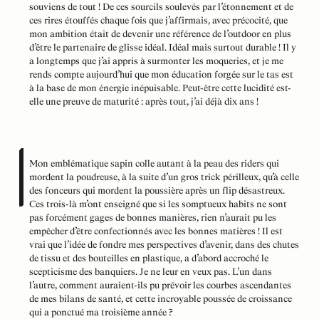
souviens de tout ! De ces sourcils soulevés par l’étonnement et de
ces rires étouffés chaque fois que j’affirmais, avec précocité, que
mon ambition était de devenir une référence de l’outdoor en plus
d’être le partenaire de glisse idéal. Idéal mais surtout durable ! Il y
a longtemps que j’ai appris à surmonter les moqueries, et je me
rends compte aujourd’hui que mon éducation forgée sur le tas est
à la base de mon énergie inépuisable. Peut-être cette lucidité est-
elle une preuve de maturité : après tout, j’ai déjà dix ans !
Mon emblématique sapin colle autant à la peau des riders qui
mordent la poudreuse, à la suite d’un gros trick périlleux, qu’à celle
des fonceurs qui mordent la poussière après un flip désastreux.
Ces trois-là m’ont enseigné que si les somptueux habits ne sont
pas forcément gages de bonnes manières, rien n’aurait pu les
empêcher d’être confectionnés avec les bonnes matières ! Il est
vrai que l’idée de fondre mes perspectives d’avenir, dans des chutes
de tissu et des bouteilles en plastique, a d’abord accroché le
scepticisme des banquiers. Je ne leur en veux pas. L’un dans
l’autre, comment auraient-ils pu prévoir les courbes ascendantes
de mes bilans de santé, et cette incroyable poussée de croissance
qui a ponctué ma troisième année ?