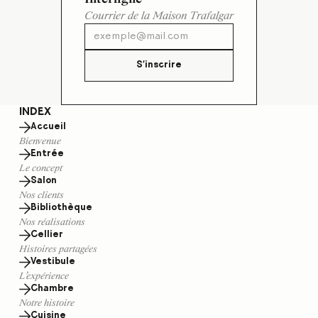
Courrier de la Maison Trafalgar
S'inscrire
INDEX
Accueil
Bienvenue
Entrée
Le concept
Salon
Nos clients
Bibliothèque
Nos réalisations
Cellier
Histoires partagées
Vestibule
L’expérience
Chambre
Notre histoire
Cuisine