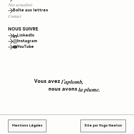
Nos actualités
Boîte aux lettres
Contact
NOUS SUIVRE
LinkedIn
Instagram
YouTube
l
’
a
p
l
o
m
b
,
V
o
u
s
a
v
e
z
l
a
p
l
u
m
e
.
n
o
u
s
a
v
o
n
s
Mentions Légales
Site par Hugo Newton