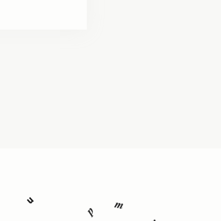
m
u
p
m