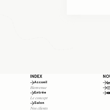
-
LIRE
-
LIRE
-
LIRE
-
LIRE
-
LIRE
-
LIRE
-
LIRE
-
LIRE
LIRE
-
LIRE
-
LIRE
-
LIRE
-
-
LIRE
LIRE
-
-
LIRE
-
LIRE
-
LIRE
LIRE
-
LIRE
-
-
LIRE
LIRE
-
INDEX
NO
Accueil
Bienvenue
Entrée
Le concept
Salon
Nos clients