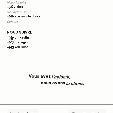
Notre histoire
Cuisine
Nos actualités
Boîte aux lettres
Contact
NOUS SUIVRE
LinkedIn
Instagram
YouTube
l
’
a
p
l
o
m
b
,
V
o
u
s
a
v
e
z
l
a
p
l
u
m
e
.
n
o
u
s
a
v
o
n
s