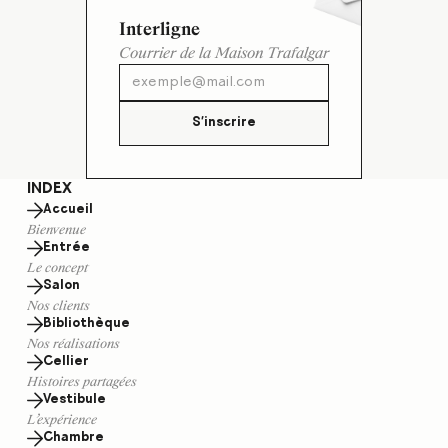
Interligne
Courrier de la Maison Trafalgar
S'inscrire
INDEX
Accueil
Bienvenue
Entrée
Le concept
Salon
Nos clients
Bibliothèque
Nos réalisations
Cellier
Histoires partagées
Vestibule
L’expérience
Chambre