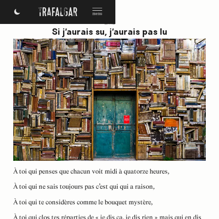
LIRE
Si j’aurais su, j’aurais pas lu
À toi qui penses que chacun voit midi à quatorze heures,
À toi qui ne sais toujours pas c’est qui qui a raison,
À toi qui te considères comme le bouquet mystère,
À toi qui clos tes réparties de « je dis ça, je dis rien » mais qui en dis