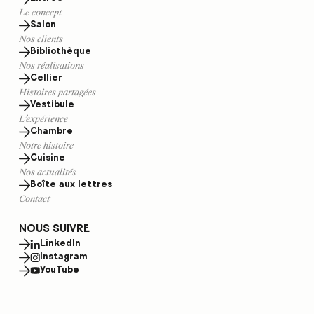
Le concept
Salon
Nos clients
Bibliothèque
Nos réalisations
Cellier
Histoires partagées
Vestibule
L’expérience
Chambre
Notre histoire
Cuisine
Nos actualités
Boîte aux lettres
Contact
NOUS SUIVRE
LinkedIn
Instagram
YouTube