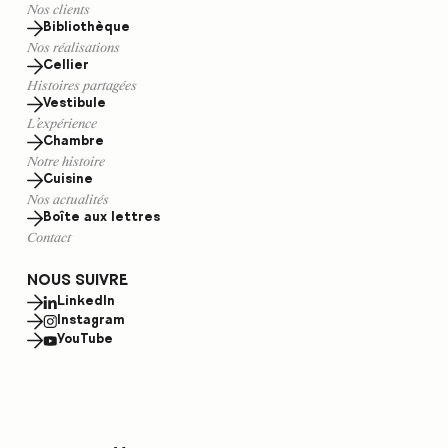
Nos clients
Bibliothèque
Nos réalisations
Cellier
Histoires partagées
Vestibule
L’expérience
Chambre
Notre histoire
Cuisine
Nos actualités
Boîte aux lettres
Contact
NOUS SUIVRE
LinkedIn
Instagram
YouTube