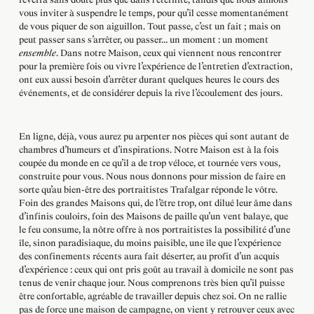
vous inviter à suspendre le temps, pour qu’il cesse momentanément
de vous piquer de son aiguillon. Tout passe, c’est un fait ; mais on
peut passer sans s’arrêter, ou passer… un moment : un moment
ensemble
. Dans notre Maison, ceux qui viennent nous rencontrer
pour la première fois ou vivre l’expérience de l’entretien d’extraction,
ont eux aussi besoin d’arrêter durant quelques heures le cours des
événements, et de considérer depuis la rive l’écoulement des jours.
En ligne, déjà, vous aurez pu arpenter nos pièces qui sont autant de
chambres d’humeurs et d’inspirations. Notre Maison est à la fois
coupée du monde en ce qu’il a de trop véloce, et tournée vers vous,
construite pour vous. Nous nous donnons pour mission de faire en
sorte qu’au bien-être des portraitistes Trafalgar réponde le vôtre.
Foin des grandes Maisons qui, de l’être trop, ont dilué leur âme dans
d’infinis couloirs, foin des Maisons de paille qu’un vent balaye, que
le feu consume, la nôtre offre à nos portraitistes la possibilité d’une
île, sinon paradisiaque, du moins paisible, une île que l’expérience
des confinements récents aura fait déserter, au profit d’un acquis
d’expérience : ceux qui ont pris goût au travail à domicile ne sont pas
tenus de venir chaque jour. Nous comprenons très bien qu’il puisse
être confortable, agréable de travailler depuis chez soi. On ne rallie
pas de force une maison de campagne, on vient y retrouver ceux avec