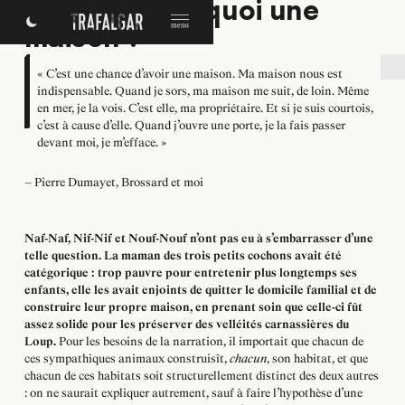
Tribune : Pourquoi une
maison ?
« C’est une chance d’avoir une maison. Ma maison nous est
indispensable. Quand je sors, ma maison me suit, de loin. Même
en mer, je la vois. C’est elle, ma propriétaire. Et si je suis courtois,
c’est à cause d’elle. Quand j’ouvre une porte, je la fais passer
devant moi, je m’efface. »
— Pierre Dumayet, Brossard et moi
Naf-Naf, Nif-Nif et Nouf-Nouf n’ont pas eu à s’embarrasser d’une
telle question. La maman des trois petits cochons avait été
catégorique : trop pauvre pour entretenir plus longtemps ses
enfants, elle les avait enjoints de quitter le domicile familial et de
construire leur propre maison, en prenant soin que celle-ci fût
assez solide pour les préserver des velléités carnassières du
Loup.
Pour les besoins de la narration, il importait que chacun de
ces sympathiques animaux construisît,
chacun
, son habitat, et que
chacun de ces habitats soit structurellement distinct des deux autres
: on ne saurait expliquer autrement, sauf à faire l’hypothèse d’une