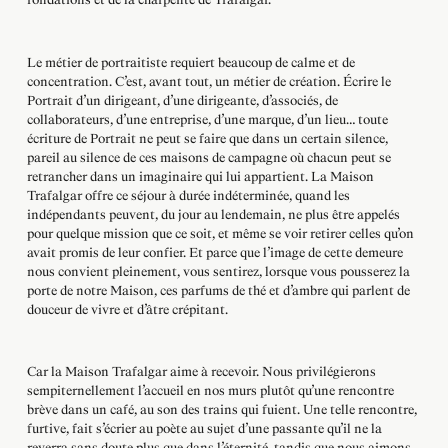
Le métier de portraitiste requiert beaucoup de calme et de
concentration. C’est, avant tout, un métier de création. Écrire le
Portrait d’un dirigeant, d’une dirigeante, d’associés, de
collaborateurs, d’une entreprise, d’une marque, d’un lieu… toute
écriture de Portrait ne peut se faire que dans un certain silence,
pareil au silence de ces maisons de campagne où chacun peut se
retrancher dans un imaginaire qui lui appartient. La Maison
Trafalgar offre ce séjour à durée indéterminée, quand les
indépendants peuvent, du jour au lendemain, ne plus être appelés
pour quelque mission que ce soit, et même se voir retirer celles qu’on
avait promis de leur confier. Et parce que l’image de cette demeure
nous convient pleinement, vous sentirez, lorsque vous pousserez la
porte de notre Maison, ces parfums de thé et d’ambre qui parlent de
douceur de vivre et d’âtre crépitant.
Car la Maison Trafalgar aime à recevoir. Nous privilégierons
sempiternellement l’accueil en nos murs plutôt qu’une rencontre
brève dans un café, au son des trains qui fuient. Une telle rencontre,
furtive, fait s’écrier au poète au sujet d’une passante qu’il ne la
reverra sans doute plus que dans l’éternité, tandis que nous aimons