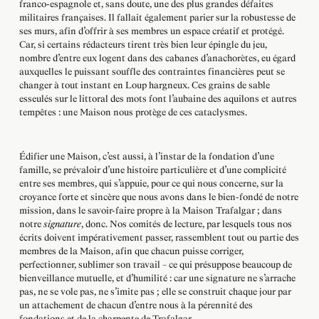
franco-espagnole et, sans doute, une des plus grandes défaites
militaires françaises. Il fallait également parier sur la robustesse de
ses murs, afin d’offrir à ses membres un espace créatif et protégé.
Car, si certains rédacteurs tirent très bien leur épingle du jeu,
nombre d’entre eux logent dans des cabanes d’anachorètes, eu égard
auxquelles le puissant souffle des contraintes financières peut se
changer à tout instant en Loup hargneux. Ces grains de sable
esseulés sur le littoral des mots font l’aubaine des aquilons et autres
tempêtes : une Maison nous protège de ces cataclysmes.
Édifier une Maison, c’est aussi, à l’instar de la fondation d’une
famille, se prévaloir d’une histoire particulière et d’une complicité
entre ses membres, qui s’appuie, pour ce qui nous concerne, sur la
croyance forte et sincère que nous avons dans le bien-fondé de notre
mission, dans le savoir-faire propre à la Maison Trafalgar ; dans
notre
signature
, donc. Nos comités de lecture, par lesquels tous nos
écrits doivent impérativement passer, rassemblent tout ou partie des
membres de la Maison, afin que chacun puisse corriger,
perfectionner, sublimer son travail – ce qui présuppose beaucoup de
bienveillance mutuelle, et d’humilité : car une signature ne s’arrache
pas, ne se vole pas, ne s’imite pas ; elle se construit chaque jour par
un attachement de chacun d’entre nous à la pérennité des
fondations et de la charpente de Trafalgar.