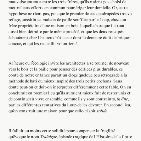
mauvaise entente entre les trois frères, qu’ils n’aient pas choisi de
mettre leurs efforts en commun pour ériger leur domicile. Or, cette
hypothèse ne tient pas, puisque le premier de ces quadrupèdes trouva
refuge, aussitôt sa maison de paille soufflée par le Loup, chez son
frère propriétaire d’une maison en bois, laquelle baraque fut tout
aussi bien détruite par le même procédé, et que les deux rescapés
échouèrent chez l’heureux bâtisseur dont la demeure était de briques
conçue, et qui les recueillit volontiers.\
À l’heure où l’écologie invite les architectes à se tourner de nouveau
vers le bois et la paille pour penser des édifices plus durables, ce
conte de notre enfance paraît un éloge quelque peu rétrograde à la
méthode de bâti du mieux inspiré des trois petits cochons. Sans
doute peut-on et doit-on interpréter différemment cette fable. On en
conclurait en premier lieu qu’ils auraient mieux fait de rester unis et
de continuer à vivre ensemble, comme ils y sont contraints,
in fine
,
par les différentes tentatives du Loup de les dévorer. En second lieu,
qu’on construit une maison pour que celle-ci soit
solide
.
Il fallait au moins cette solidité pour compenser la fragilité
qu’évoque le nom
Trafalgar
, épisode tragique de l’Histoire de la flotte